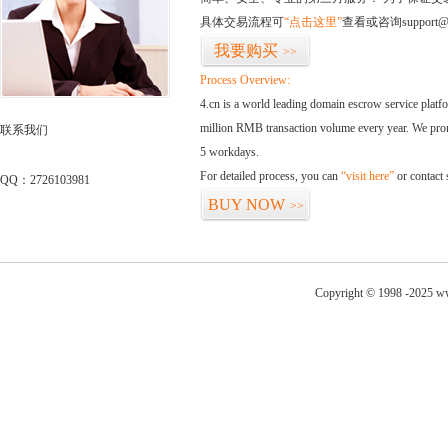
具体交易流程可
“点击这里”
查看或咨询support@
我要购买
>>
Process Overview:
4.cn is a world leading domain escrow service plat
million RMB transaction volume every year. We promi
联系我们
5 workdays.
For detailed process, you can
“visit here”
or contact
QQ：2726103981
BUY NOW
>>
Copyright © 1998 -2025 ww