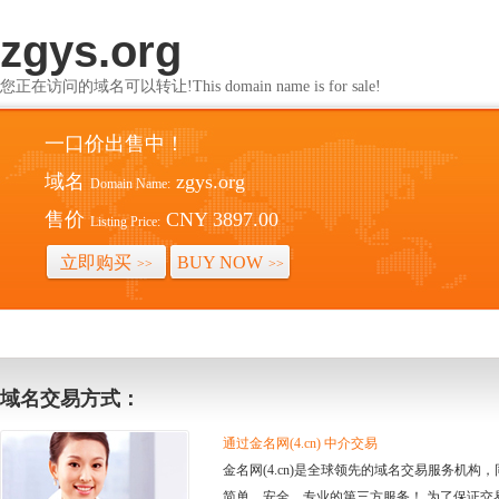
zgys.org
您正在访问的域名可以转让!This domain name is for sale!
一口价出售中！
域名
zgys.org
Domain Name:
售价
CNY 3897.00
Listing Price:
立即购买
BUY NOW
>>
>>
域名交易方式：
通过金名网(4.cn) 中介交易
金名网(4.cn)是全球领先的域名交易服务机
简单、安全、专业的第三方服务！ 为了保证交